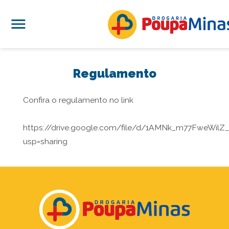
menu
Regulamento
Confira o regulamento no link
https://drive.google.com/file/d/1AMNk_m77FweWi
usp=sharing